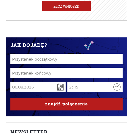
ZŁÓŻ WNIOSEK
JAK DOJADĘ?
znajdź
połączenie
NEWSLETTER