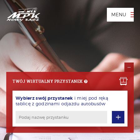
MENU
TWÓJ WIRTUALNY PRZYSTANEK
Wybierz swój przystanek
i miej pod ręką
tablicę z godzinami odjazdu autobusów
+