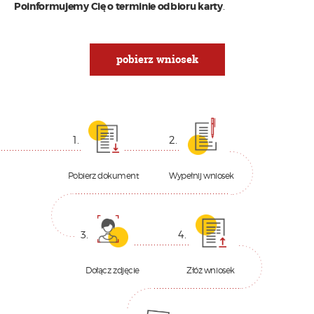
Poinformujemy Cię o terminie odbioru karty
.
pobierz wniosek
1.
2.
Pobierz dokument
Wypełnij wniosek
3.
4.
Dołącz zdjęcie
Złóż wniosek