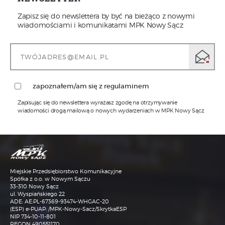
Zapisz się do newslettera by być na bieżąco z nowymi
wiadomościami i komunikatami MPK Nowy Sącz
zapoznałem/am się z regulaminem
Zapisując się do newslettera wyrażasz zgodę na otrzymywanie
wiadomości drogą mailową o nowych wydarzeniach w MPK Nowy Sącz
1)
Administratorem Pani/Pana danych osobowych jest MPK
Sp. z o.o. w Nowym Sączu z siedzibą przy ul.
Wyspiańskiego 22, w Nowym Sączu 33-310, tel.: 18 473-68-
00, adres email: sekretariat@mpk.nowysacz.pl
2)
Inspektorem ochrony danych w MPK Sp. z o.o. w Nowym
Sączu jest Pani mgr Katarzyna Janisz, kontakt możliwy
Miejskie Przedsiębiorstwo Komunikacyjne
jest pod numerem tel. nr. 18 473-68-93 lub adresem email:
iod@mpk.nowysacz.pl
Spółka z o.o. w Nowym Sączu
33-310 Nowy Sącz
3)
Przetwarzanie Pani/Pana danych osobowych będzie się
ul. Wyspiańskiego 22
odbywać na podstawie art.6 RODO i w celu
ADE: AE:PL-67369-93474-WHGAC-20
marketingowym. W przypadku kierowania do
(ESP) e-PUAP: /MPK-Nowy-Sacz/SkrytkaESP
Administratora korespondencji e-mailowej, dane
osobowe zawarte w tej korespondencji są przetwarzane
NIP 734-10-11-801
wyłącznie w celu komunikacji i załatwienia sprawy, której
REGON 490551170