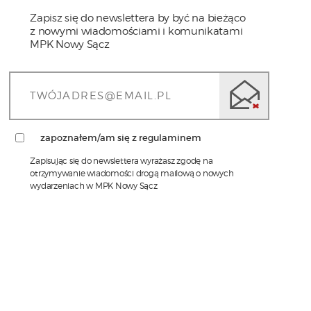
Zapisz się do newslettera by być na bieżąco
z nowymi wiadomościami i komunikatami
MPK Nowy Sącz
zapoznałem/am się z regulaminem
Zapisując się do newslettera wyrażasz zgodę na
otrzymywanie wiadomości drogą mailową o nowych
wydarzeniach w MPK Nowy Sącz
1)
Administratorem Pani/Pana danych osobowych jest
MPK Sp. z o.o. w Nowym Sączu z siedzibą przy ul.
Wyspiańskiego 22, w Nowym Sączu 33-310, tel.: 18
473-68-00, adres email:
sekretariat@mpk.nowysacz.pl
2)
Inspektorem ochrony danych w MPK Sp. z o.o. w
Nowym Sączu jest Pani mgr Katarzyna Janisz,
kontakt możliwy jest pod numerem tel. nr. 18 473-
68-93 lub adresem email: iod@mpk.nowysacz.pl
3)
Przetwarzanie Pani/Pana danych osobowych
będzie się odbywać na podstawie art.6 RODO i w
celu marketingowym. W przypadku kierowania do