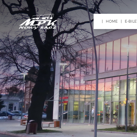
HOME
E-BILE
ZŁÓ
WN