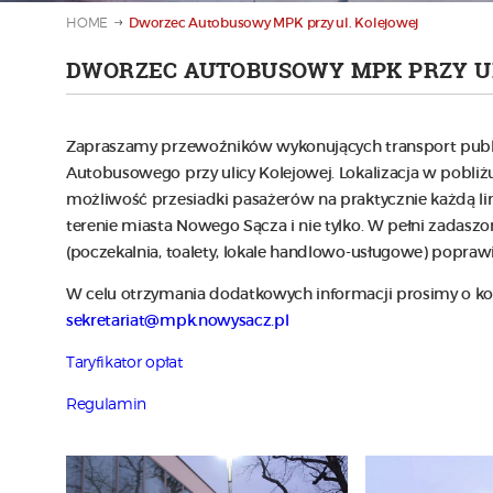
HOME
Dworzec Autobusowy MPK przy ul. Kolejowej
DWORZEC AUTOBUSOWY MPK PRZY U
Zapraszamy przewoźników wykonujących transport publ
Autobusowego przy ulicy Kolejowej. Lokalizacja w pobliż
możliwość przesiadki pasażerów na praktycznie każdą lin
terenie miasta Nowego Sącza i nie tylko. W pełni zadaszo
(poczekalnia, toalety, lokale handlowo-usługowe) popraw
W celu otrzymania dodatkowych informacji prosimy o kont
sekretariat@mpk.nowysacz.pl
Taryfikator opłat
Regulamin