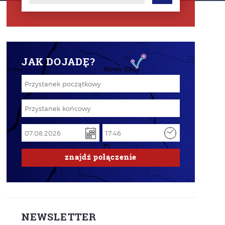
JAK DOJADĘ?
znajdź
połączenie
NEWSLETTER