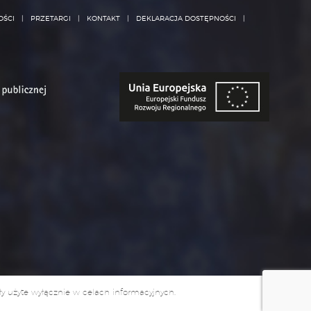
6)
Posiada Pani/Pan prawo dostępu do treści swoich
danych oraz prawo ich sprostowania, usunięcia,
OŚCI
PRZETARGI
KONTAKT
DEKLARACJA DOSTĘPNOŚCI
ograniczenia przetwarzania, prawo do przenoszenia
danych, prawo wniesienia sprzeciwu, prawo do
cofnięcia zgody w dowolnym momencie bez
wpływu na zgodność z prawem przetwarzani,
którego dokonano na podstawie zgody przed jej
cofnięciem.
7)
Przetwarzanie danych osobowych odbywa się na
podstawie zgody co oznacza iż dane przetwarzane
są do jej wycofania.
8)
ma Pan/Pani prawo wniesienia skargi do GIODO
gdy uzna Pani/Pan, iż przetwarzanie danych
osobowych Pani/Pana dotyczących narusza
przepisy ogólnego rozporządzenia o ochronie
danych osobowych z dnia 27 kwietnia 2016 r.;
ały użyte wyłącznie w celach informacyjnych.