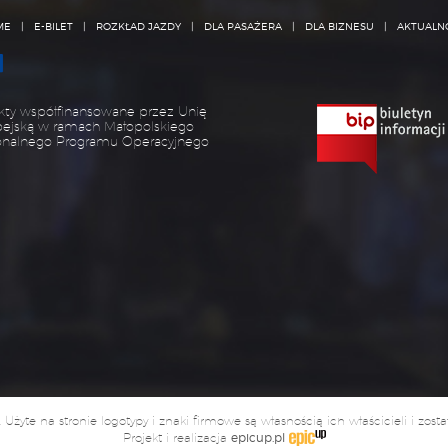
ME
E-BILET
ROZKŁAD JAZDY
DLA PASAŻERA
DLA BIZNESU
AKTUALN
kty współfinansowane przez Unię
pejską w ramach Małopolskiego
onalnego Programu Operacyjnego
yte na stronie logotypy i znaki firmowe są własnością ich właścicieli i zost
Projekt i realizacja
epicup.pl