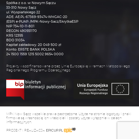
Spółka z o.o. w Nowym Sączu
3)
Przetwarzanie Pani/Pana danych osobowych będzie się
33-310 Nowy Sącz
odbywać na podstawie art.6 RODO i w celu
ul. Wyspiańskiego 22
marketingowym. W przypadku kierowania do
ADE: AE:PL-67369-93474-WHGAC-20
Administratora korespondencji e-mailowej, dane
(ESP) e-PUAP: /MPK-Nowy-Sacz/SkrytkaESP
osobowe zawarte w tej korespondencji są przetwarzane
NIP 734-10-11-801
wyłącznie w celu komunikacji i załatwienia sprawy, której
REGON 490551170
dotyczy ta korespondencja. Podstawą prawną
przetwarzania jest uzasadniony interes Administratora (art.
KRS 12355
6 ust. 1 lit. f RODO), polegający na prowadzeniu
BDO 31034
korespondencji kierowanej do niego w związku z
Kapitał zakładowy: 20 049 500 zł
prowadzoną działalnością gospodarczą. Administrator
Konto: ERSTE BANK POLSKA
przetwarza jedynie dane osobowe relewantne dla sprawy,
24 1500 1559 1215 5002 9654 0000
której dotyczy korespondencja.
4)
Rozmowy telefoniczne mogą być także nagrywane – w
Projekty współfinansowane przez Unię Europejską w ramach Małopolskiego
takim wypadku, na początku rozmowy przekazywana jest
Regionalnego Programu Operacyjnego
informacja w tym zakresie. Rozmowy są rejestrowane w
celu weryfikacji jakości świadczonej usługi oraz
weryfikacji pracy konsultantów, a także w celach
statystycznych. Nagrania są dostępne wyłącznie dla
pracowników Administratora oraz osób obsługujących
infolinię administratora. Dane osobowe w postaci
nagrania rozmowy są przetwarzane:- w celach związanych
z obsługą klientów i interesantów za pośrednictwem
infolinii, w przypadku, gdy Administrator udostępnia taką
usługę – podstawą prawną przetwarzania jest niezbędność
przetwarzania do jej świadczenia (art. 6 ust. 1 lit. b RODO)
MPK Now Sącz wszelkie prawa zastrzeżone. Użyte na stronie logotypy i znaki
5)
Dane osobowe są przetwarzane w środowisku
firmowe są własnością ich właścicieli i zostały użyte wyłącznie w celach
informatycznym, co oznacza, że mogą być także
informacyjnych.
tymczasowo przechowywane i przetwarzane w celu
zapewnienia bezpieczeństwa i poprawnego
PROJEKT I REALIZACJA
EPICUP.PL
funkcjonowania systemów informatycznych.