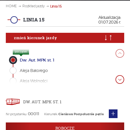
HOME
Rozkład jazdy
Linia 15
Aktualizacja:
LINIA 15
01.07.2026 r.
zmień kierunek jazdy
początek
Dw. Aut. MPK st. 1
Aleja Batorego
Aleja Wolności
Długosza - Planty
DW. AUT. MPK ST. 1
Lwowska - Kochanowskiego
+
Lwowska - Naściszowska
00011
Nr przystanku:
Kierunek:
Cieniawa Podpołudnie pętla
Nadbrzeżna - Przedszkole
ROBOCZE