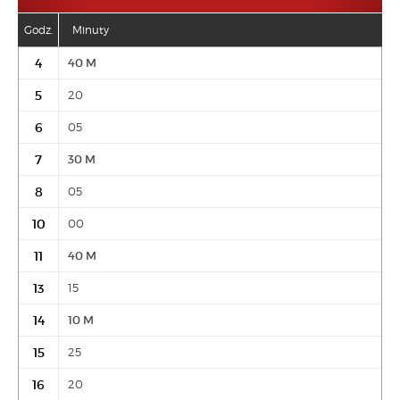
Nadbrzeżna - Basen
Godz.
Minuty
Prażmowskiego
4
40
M
Długoszowskiego
5
20
Długoszowskiego - Skansen
6
05
Falkowska - Działki
7
30
M
Falkowska
8
05
Falkowska - Sklep
10
00
Kunów
STREFA 0/1
11
40
M
Kunów - pętla
STREFA 1
13
15
Mystków - Granica
STREFA 1
14
10
M
Mystków - Krzyżówka
STREFA 1
15
25
Mystków - Dębina
STREFA 1
16
20
Mystków - Nowakówka
STREFA 1