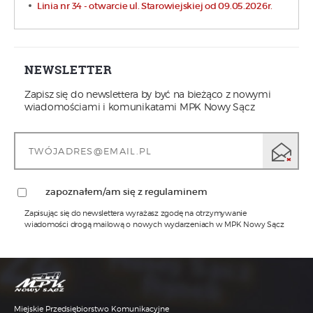
Linia nr 34 - otwarcie ul. Starowiejskiej od 09.05.2026r.
NEWSLETTER
Zapisz się do newslettera by być na bieżąco z nowymi
wiadomościami i komunikatami MPK Nowy Sącz
zapoznałem/am się z regulaminem
Zapisując się do newslettera wyrażasz zgodę na otrzymywanie
wiadomości drogą mailową o nowych wydarzeniach w MPK Nowy Sącz
1)
Administratorem Pani/Pana danych osobowych jest MPK
Sp. z o.o. w Nowym Sączu z siedzibą przy ul.
Wyspiańskiego 22, w Nowym Sączu 33-310, tel.: 18 473-68-
00, adres email: sekretariat@mpk.nowysacz.pl
2)
Inspektorem ochrony danych w MPK Sp. z o.o. w Nowym
Sączu jest Pani mgr Katarzyna Janisz, kontakt możliwy
jest pod numerem tel. nr. 18 473-68-93 lub adresem email:
Miejskie Przedsiębiorstwo Komunikacyjne
iod@mpk.nowysacz.pl