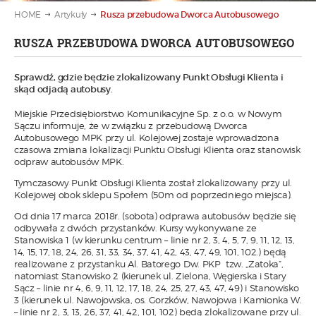
HOME
Artykuły
Rusza przebudowa Dworca Autobusowego
RUSZA PRZEBUDOWA DWORCA AUTOBUSOWEGO
Sprawdź, gdzie będzie zlokalizowany Punkt Obsługi Klienta i
skąd odjadą autobusy.
Miejskie Przedsiębiorstwo Komunikacyjne Sp. z o.o. w Nowym
Sączu informuje, że w związku z przebudową Dworca
Autobusowego MPK przy ul. Kolejowej zostaje wprowadzona
czasowa zmiana lokalizacji Punktu Obsługi Klienta oraz stanowisk
odpraw autobusów MPK.
Tymczasowy Punkt Obsługi Klienta został zlokalizowany przy ul.
Kolejowej obok sklepu Społem (50m od poprzedniego miejsca).
Od dnia 17 marca 2018r. (sobota) odprawa autobusów będzie się
odbywała z dwóch przystanków. Kursy wykonywane ze
Stanowiska 1 (w kierunku centrum – linie nr 2, 3, 4, 5, 7, 9, 11, 12, 13,
14, 15, 17, 18, 24, 26, 31, 33, 34, 37, 41, 42, 43, 47, 49, 101, 102.) będą
realizowane z przystanku Al. Batorego Dw. PKP tzw. „Zatoka”,
natomiast Stanowisko 2 (kierunek ul. Zielona, Węgierska i Stary
Sącz – linie nr 4, 6, 9, 11, 12, 17, 18, 24, 25, 27, 43, 47, 49) i Stanowisko
3 (kierunek ul. Nawojowska, os. Gorzków, Nawojowa i Kamionka W.
– linie nr 2, 3, 13, 26, 37, 41, 42, 101, 102) będą zlokalizowane przy ul.