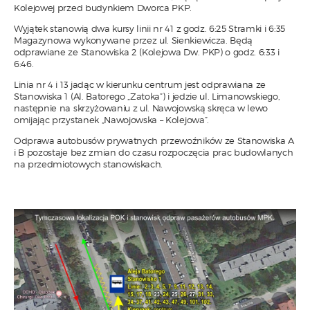
Kolejowej przed budynkiem Dworca PKP.
Wyjątek stanowią dwa kursy linii nr 41 z godz. 6:25 Stramki i 6:35
Magazynowa wykonywane przez ul. Sienkiewicza. Będą
odprawiane ze Stanowiska 2 (Kolejowa Dw. PKP) o godz. 6:33 i
6:46.
Linia nr 4 i 13 jadąc w kierunku centrum jest odprawiana ze
Stanowiska 1 (Al. Batorego „Zatoka”) i jedzie ul. Limanowskiego,
następnie na skrzyżowaniu z ul. Nawojowską skręca w lewo
omijając przystanek „Nawojowska – Kolejowa”.
Odprawa autobusów prywatnych przewoźników ze Stanowiska A
i B pozostaje bez zmian do czasu rozpoczęcia prac budowlanych
na przedmiotowych stanowiskach.