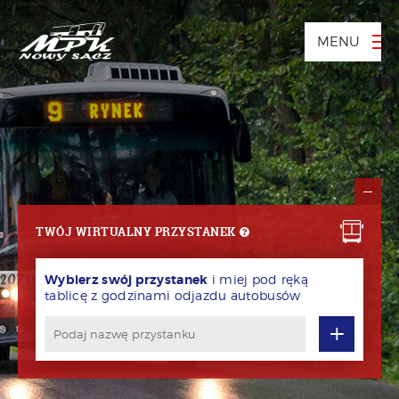
MENU
TWÓJ WIRTUALNY PRZYSTANEK
Wybierz swój przystanek
i miej pod ręką
tablicę z godzinami odjazdu autobusów
+