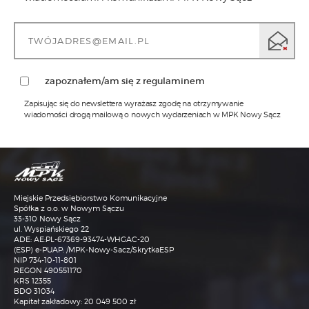
zapoznałem/am się z regulaminem
Zapisując się do newslettera wyrażasz zgodę na otrzymywanie
wiadomości drogą mailową o nowych wydarzeniach w MPK Nowy Sącz
1)
Administratorem Pani/Pana danych osobowych jest MPK
Sp. z o.o. w Nowym Sączu z siedzibą przy ul.
Wyspiańskiego 22, w Nowym Sączu 33-310, tel.: 18 473-68-
00, adres email: sekretariat@mpk.nowysacz.pl
2)
Inspektorem ochrony danych w MPK Sp. z o.o. w Nowym
Sączu jest Pani mgr Katarzyna Janisz, kontakt możliwy
Miejskie Przedsiębiorstwo Komunikacyjne
jest pod numerem tel. nr. 18 473-68-93 lub adresem email:
iod@mpk.nowysacz.pl
Spółka z o.o. w Nowym Sączu
33-310 Nowy Sącz
3)
Przetwarzanie Pani/Pana danych osobowych będzie się
ul. Wyspiańskiego 22
odbywać na podstawie art.6 RODO i w celu
ADE: AE:PL-67369-93474-WHGAC-20
marketingowym. W przypadku kierowania do
(ESP) e-PUAP: /MPK-Nowy-Sacz/SkrytkaESP
Administratora korespondencji e-mailowej, dane
osobowe zawarte w tej korespondencji są przetwarzane
NIP 734-10-11-801
wyłącznie w celu komunikacji i załatwienia sprawy, której
REGON 490551170
dotyczy ta korespondencja. Podstawą prawną
KRS 12355
przetwarzania jest uzasadniony interes Administratora (art.
BDO 31034
6 ust. 1 lit. f RODO), polegający na prowadzeniu
Kapitał zakładowy: 20 049 500 zł
korespondencji kierowanej do niego w związku z