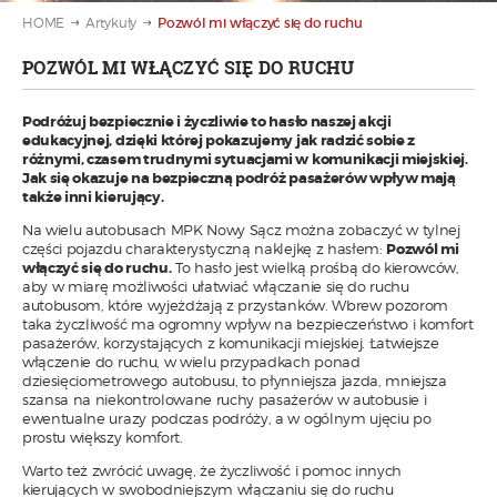
HOME
Artykuły
Pozwól mi włączyć się do ruchu
POZWÓL MI WŁĄCZYĆ SIĘ DO RUCHU
Podróżuj bezpiecznie i życzliwie to hasło naszej akcji
edukacyjnej, dzięki której pokazujemy jak radzić sobie z
różnymi, czasem trudnymi sytuacjami w komunikacji miejskiej.
Jak się okazuje na bezpieczną podróż pasażerów wpływ mają
także inni kierujący.
Na wielu autobusach MPK Nowy Sącz można zobaczyć w tylnej
części pojazdu charakterystyczną naklejkę z hasłem:
Pozwól mi
włączyć się do ruchu.
To hasło jest wielką prośbą do kierowców,
aby w miarę możliwości ułatwiać włączanie się do ruchu
autobusom, które wyjeżdżają z przystanków. Wbrew pozorom
taka życzliwość ma ogromny wpływ na bezpieczeństwo i komfort
pasażerów, korzystających z komunikacji miejskiej. Łatwiejsze
włączenie do ruchu, w wielu przypadkach ponad
dziesięciometrowego autobusu, to płynniejsza jazda, mniejsza
szansa na niekontrolowane ruchy pasażerów w autobusie i
ewentualne urazy podczas podróży, a w ogólnym ujęciu po
prostu większy komfort.
Warto też zwrócić uwagę, że życzliwość i pomoc innych
kierujących w swobodniejszym włączaniu się do ruchu