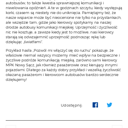
autobusów, to także kwestia sprawniejszej komunikacji i
niwelowania opóźnień. A te w godzinach szczytu, kiedy występują
korki, czasem są niestety nie do uniknięcia. Pamiętajmy też, że
nasze wsparcie może być nieocenione nie tylko na przystankach,
ale wszędzie tam, gdzie jako kierowcy spotykamy na naszej
drodze autobusy komunikacji miejskiej. Uprzejmość i życzliwość
nic nie kosztuje, a zawsze kiedy jest to możliwe, nasi kierowcy
starają się odwzajemnić uprzejmość podnosząc rękę lub
dziękując „światłami”.
Przykład hasła „Pozwól mi włączyć się do ruchu” pokazuje, że
właściwie niemal wszyscy możemy mieć wpływ na bezpieczne i
życzliwe podróże komunikacją miejską, zarówno sami kierowcy
MPK Nowy Sącz, jak również pasażerowie oraz kierujący innymi
pojazdami. Dlatego za każdy dobry przykład i wszelką życzliwość
okazaną pasażerom i kierowcom autobusów bardzo serdecznie
dziękujemy!
Udostępnij: