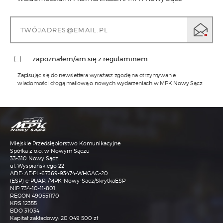
zapoznałem/am się z regulaminem
Zapisując się do newslettera wyrażasz zgodę na otrzymywanie
wiadomości drogą mailową o nowych wydarzeniach w MPK Nowy Sącz
1)
Administratorem Pani/Pana danych osobowych jest MPK
Sp. z o.o. w Nowym Sączu z siedzibą przy ul.
Wyspiańskiego 22, w Nowym Sączu 33-310, tel.: 18 473-68-
00, adres email: sekretariat@mpk.nowysacz.pl
2)
Inspektorem ochrony danych w MPK Sp. z o.o. w Nowym
Sączu jest Pani mgr Katarzyna Janisz, kontakt możliwy
Miejskie Przedsiębiorstwo Komunikacyjne
jest pod numerem tel. nr. 18 473-68-93 lub adresem email:
iod@mpk.nowysacz.pl
Spółka z o.o. w Nowym Sączu
33-310 Nowy Sącz
3)
Przetwarzanie Pani/Pana danych osobowych będzie się
ul. Wyspiańskiego 22
odbywać na podstawie art.6 RODO i w celu
ADE: AE:PL-67369-93474-WHGAC-20
marketingowym. W przypadku kierowania do
(ESP) e-PUAP: /MPK-Nowy-Sacz/SkrytkaESP
Administratora korespondencji e-mailowej, dane
osobowe zawarte w tej korespondencji są przetwarzane
NIP 734-10-11-801
wyłącznie w celu komunikacji i załatwienia sprawy, której
REGON 490551170
dotyczy ta korespondencja. Podstawą prawną
KRS 12355
przetwarzania jest uzasadniony interes Administratora (art.
BDO 31034
6 ust. 1 lit. f RODO), polegający na prowadzeniu
Kapitał zakładowy: 20 049 500 zł
korespondencji kierowanej do niego w związku z