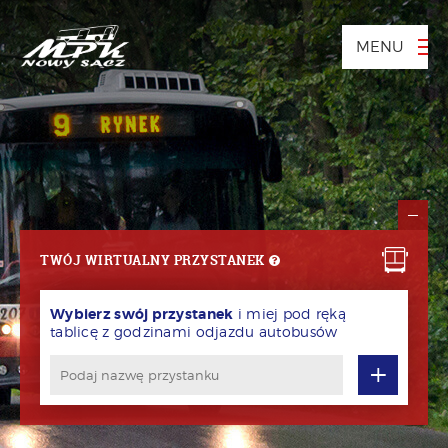
MENU
TWÓJ WIRTUALNY PRZYSTANEK
Wybierz swój przystanek
i miej pod ręką
tablicę z godzinami odjazdu autobusów
+