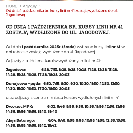
HOME
Artykuły
Od dnia 1 października br. kursy linii nr 41 zostają wydłużone do ul.
Jagodowej.
OD DNIA 1 PAŹDZIERNIKA BR. KURSY LINII NR 41
ZOSTAJĄ WYDŁUŻONE DO UL. JAGODOWEJ.
Od dnia
1 października 2025r. (środa)
wybrane kursy linii
nr 41
w
dni robocze zostają wydłużone do ul. Jagodowej.
Odjazdy z os.Helena kursów wydłużonych linii nr 41:
Jagodowa: 6:28, 7:13, 8:28, 9:28, 10:28, 11:28, 12:28, 13:28,
14:28, 15:28, 16:28, 17:28, 18:28, 20:03
Dunajcowa – pętla: 6:30, 7:15, 8:30, 9:30, 10:30, 11:30, 12:30, 13:30,
14:30, 15:30, 16:30, 17:30, 18:30, 20:05
oraz odjazdy z centrum miasta kursów wydłużonych linii nr 41:
Dworzec MPK: 6:02, 6:46, 8:56, 9:56, 10:56, 11:56, 12:56, 13:56,
14:56, 15:56, 16:56, 18:10, 19:40
Aleja Batorego: 6:04, 6:48, 8:58, 9:58, 10:58, 11:58, 12:58, 13:58,
14:58, 15:58, 16:58, 18:12, 19:42