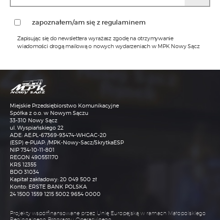
zapoznałem/am się z regulaminem
Zapisując się do newslettera wyrażasz zgodę na otrzymywanie
wiadomości drogą mailową o nowych wydarzeniach w MPK Nowy Sącz
1)
Administratorem Pani/Pana danych osobowych jest MPK
Sp. z o.o. w Nowym Sączu z siedzibą przy ul.
Wyspiańskiego 22, w Nowym Sączu 33-310, tel.: 18 473-68-
00, adres email: sekretariat@mpk.nowysacz.pl
2)
Inspektorem ochrony danych w MPK Sp. z o.o. w Nowym
Sączu jest Pani mgr Katarzyna Janisz, kontakt możliwy
Miejskie Przedsiębiorstwo Komunikacyjne
jest pod numerem tel. nr. 18 473-68-93 lub adresem email:
iod@mpk.nowysacz.pl
Spółka z o.o. w Nowym Sączu
33-310 Nowy Sącz
3)
Przetwarzanie Pani/Pana danych osobowych będzie się
ul. Wyspiańskiego 22
odbywać na podstawie art.6 RODO i w celu
ADE: AE:PL-67369-93474-WHGAC-20
marketingowym. W przypadku kierowania do
(ESP) e-PUAP: /MPK-Nowy-Sacz/SkrytkaESP
Administratora korespondencji e-mailowej, dane
osobowe zawarte w tej korespondencji są przetwarzane
NIP 734-10-11-801
wyłącznie w celu komunikacji i załatwienia sprawy, której
REGON 490551170
dotyczy ta korespondencja. Podstawą prawną
KRS 12355
przetwarzania jest uzasadniony interes Administratora (art.
BDO 31034
6 ust. 1 lit. f RODO), polegający na prowadzeniu
Kapitał zakładowy: 20 049 500 zł
korespondencji kierowanej do niego w związku z
Konto: ERSTE BANK POLSKA
prowadzoną działalnością gospodarczą. Administrator
przetwarza jedynie dane osobowe relewantne dla sprawy,
24 1500 1559 1215 5002 9654 0000
której dotyczy korespondencja.
4)
Rozmowy telefoniczne mogą być także nagrywane – w
Projekty współfinansowane przez Unię Europejską w ramach Małopolskiego
takim wypadku, na początku rozmowy przekazywana jest
Regionalnego Programu Operacyjnego