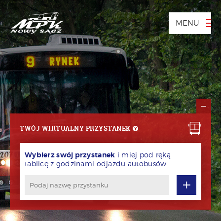
MENU
TWÓJ WIRTUALNY PRZYSTANEK
Wybierz swój przystanek
i miej pod ręką
tablicę z godzinami odjazdu autobusów
+