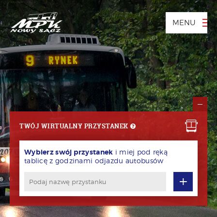
MENU
TWÓJ WIRTUALNY PRZYSTANEK
Wybierz swój przystanek
i miej pod ręką
tablicę z godzinami odjazdu autobusów
+