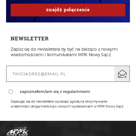
znajdź
połączenie
NEWSLETTER
Zapisz się do newslettera by być na bieżąco z nowymi
wiadomościami i komunikatami MPK Nowy Sącz
zapoznałem/am się z regulaminem
Zapisując się do newslettera wyrażasz zgodę na otrzymywanie
wiadomości drogą mailową o nowych wydarzeniach w MPK Nowy Sącz
1)
Administratorem Pani/Pana danych osobowych jest MPK
Sp. z o.o. w Nowym Sączu z siedzibą przy ul.
Wyspiańskiego 22, w Nowym Sączu 33-310, tel.: 18 473-68-
00, adres email: sekretariat@mpk.nowysacz.pl
2)
Inspektorem ochrony danych w MPK Sp. z o.o. w Nowym