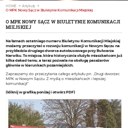
HOME
Artykuły
O MPK Nowy Sącz w Biuletynie Komunikacji Miejskiej
O MPK NOWY SĄCZ W BIULETYNIE KOMUNIKACJI
MIEJSKIEJ
Na łamach ostatniego numeru Biuletynu Komunikacji Miejskiej
możemy przeczytać o rozwoju komunikacji w Nowym Sączu na
przykładzie drugiego dworca autobusowego przy Bulwarze
Narwiku. To miejsce, które historycznie służyło mieszkańcom już
kilka dekad temu, a teraz pozwala na obsługę pasażerów
głównie w kierunkach pozamiejskich.
Zapraszamy do przeczytania całego artykułu pn. „Drugi dworzec
MPK w Nowym Sączu. Z myślą o mieszkańcach i lepszej
komunikacji!”
(kliknij w grafikę poniżej i otwórz PDF)