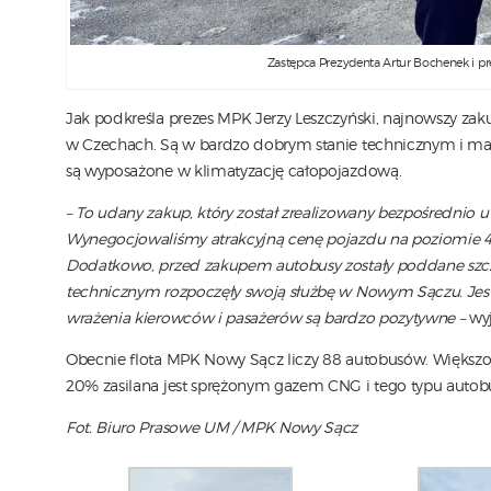
Zastępca Prezydenta Artur Bochenek i p
Jak podkreśla prezes MPK Jerzy Leszczyński, najnowszy zaku
w Czechach. Są w bardzo dobrym stanie technicznym i mają
są wyposażone w klimatyzację całopojazdową.
– To udany zakup, który został zrealizowany bezpośrednio u
Wynegocjowaliśmy atrakcyjną cenę pojazdu na poziomie 455
Dodatkowo, przed zakupem autobusy zostały poddane szcz
technicznym rozpoczęły swoją służbę w Nowym Sączu. Jeste
wrażenia kierowców i pasażerów są bardzo pozytywne –
wyj
Obecnie flota MPK Nowy Sącz liczy 88 autobusów. Większość
20% zasilana jest sprężonym gazem CNG i tego typu autobu
Fot. Biuro Prasowe UM / MPK Nowy Sącz