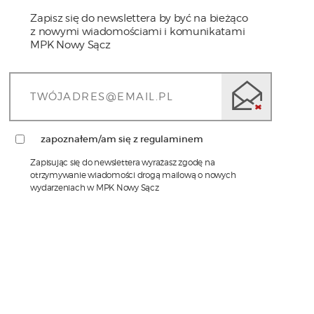
Zapisz się do newslettera by być na bieżąco
z nowymi wiadomościami i komunikatami
MPK Nowy Sącz
zapoznałem/am się z regulaminem
Zapisując się do newslettera wyrażasz zgodę na
otrzymywanie wiadomości drogą mailową o nowych
wydarzeniach w MPK Nowy Sącz
1)
Administratorem Pani/Pana danych osobowych jest
MPK Sp. z o.o. w Nowym Sączu z siedzibą przy ul.
Wyspiańskiego 22, w Nowym Sączu 33-310, tel.: 18
473-68-00, adres email:
sekretariat@mpk.nowysacz.pl
2)
Inspektorem ochrony danych w MPK Sp. z o.o. w
Nowym Sączu jest Pani mgr Katarzyna Janisz,
kontakt możliwy jest pod numerem tel. nr. 18 473-
68-93 lub adresem email: iod@mpk.nowysacz.pl
3)
Przetwarzanie Pani/Pana danych osobowych
będzie się odbywać na podstawie art.6 RODO i w
celu marketingowym. W przypadku kierowania do