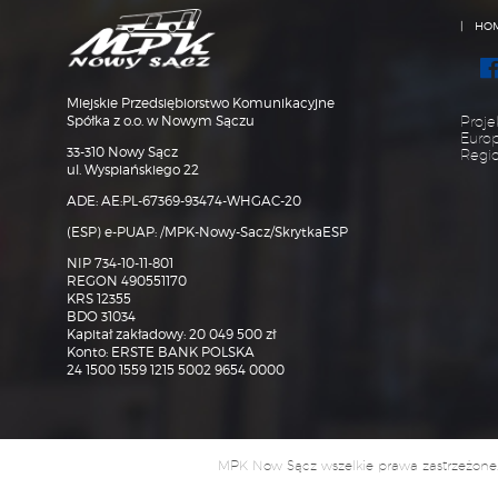
HO
Miejskie Przedsiębiorstwo Komunikacyjne
Spółka z o.o. w Nowym Sączu
Proje
Euro
33-310 Nowy Sącz
Regi
ul. Wyspiańskiego 22
ADE: AE:PL-67369-93474-WHGAC-20
(ESP) e-PUAP: /MPK-Nowy-Sacz/SkrytkaESP
NIP 734-10-11-801
REGON 490551170
KRS 12355
BDO 31034
Kapitał zakładowy: 20 049 500 zł
Konto: ERSTE BANK POLSKA
24 1500 1559 1215 5002 9654 0000
MPK Now Sącz wszelkie prawa zastrzeżone. Uż