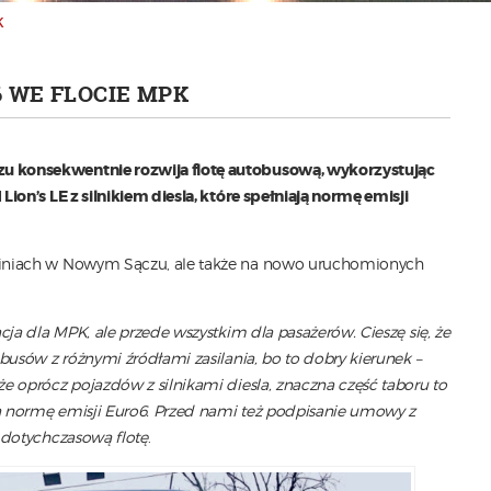
K
 WE FLOCIE MPK
u konsekwentnie rozwija flotę autobusową, wykorzystując
on’s LE z silnikiem diesla, które spełniają normę emisji
liniach w Nowym Sączu, ale także na nowo uruchomionych
ja dla MPK, ale przede wszystkim dla pasażerów. Cieszę się, że
busów z różnymi źródłami zasilania, bo to dobry kierunek –
że oprócz pojazdów z silnikami diesla, znaczna część taboru to
ją normę emisji Euro6. Przed nami też podpisanie umowy z
 dotychczasową flotę
.