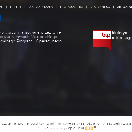
ME
E-BILET
ROZKŁAD JAZDY
DLA PASAŻERA
DLA BIZNESU
AKTUALN
kty współfinansowane przez Unię
pejską w ramach Małopolskiego
onalnego Programu Operacyjnego
yte na stronie logotypy i znaki firmowe są własnością ich właścicieli i zost
Projekt i realizacja
epicup.pl