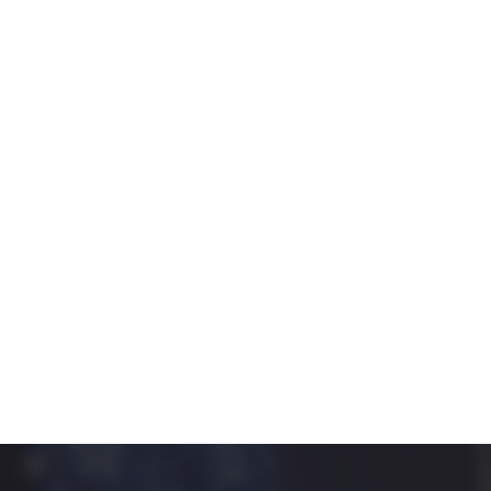
6)
Posiada Pani/Pan prawo dostępu do treści swoich
danych oraz prawo ich sprostowania, usunięcia,
ograniczenia przetwarzania, prawo do przenoszenia
danych, prawo wniesienia sprzeciwu, prawo do
cofnięcia zgody w dowolnym momencie bez
wpływu na zgodność z prawem przetwarzani,
którego dokonano na podstawie zgody przed jej
cofnięciem.
7)
Przetwarzanie danych osobowych odbywa się na
podstawie zgody co oznacza iż dane przetwarzane
są do jej wycofania.
8)
ma Pan/Pani prawo wniesienia skargi do GIODO
gdy uzna Pani/Pan, iż przetwarzanie danych
osobowych Pani/Pana dotyczących narusza
przepisy ogólnego rozporządzenia o ochronie
danych osobowych z dnia 27 kwietnia 2016 r.;