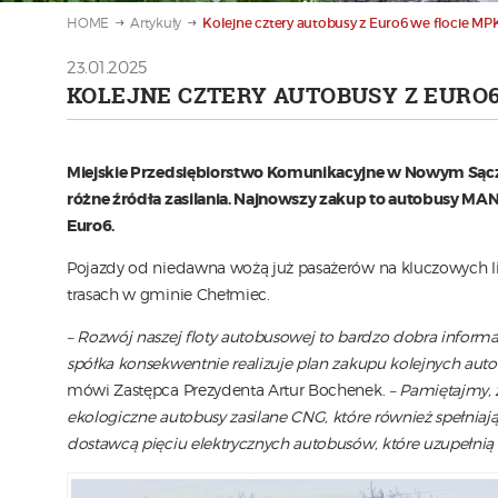
HOME
Artykuły
Kolejne cztery autobusy z Euro6 we flocie MP
23.01.2025
KOLEJNE CZTERY AUTOBUSY Z EURO6
Miejskie Przedsiębiorstwo Komunikacyjne w Nowym Sącz
różne źródła zasilania. Najnowszy zakup to autobusy MAN Li
Euro6.
Pojazdy od niedawna wożą już pasażerów na kluczowych 
trasach w gminie Chełmiec.
– Rozwój naszej floty autobusowej to bardzo dobra informac
spółka konsekwentnie realizuje plan zakupu kolejnych auto
mówi Zastępca Prezydenta Artur Bochenek.
– Pamiętajmy, 
ekologiczne autobusy zasilane CNG, które również spełnia
dostawcą pięciu elektrycznych autobusów, które uzupełnią