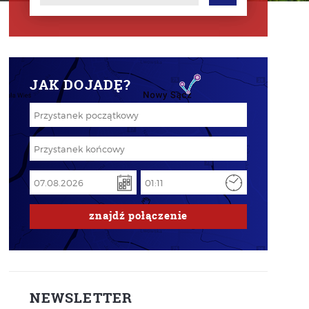
JAK DOJADĘ?
znajdź
połączenie
NEWSLETTER