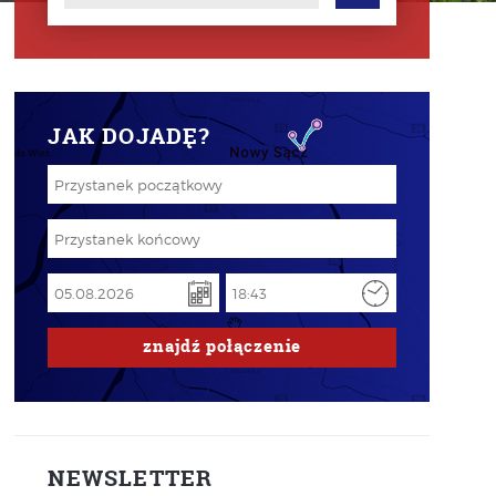
JAK DOJADĘ?
znajdź
połączenie
NEWSLETTER