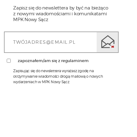
Zapisz się do newslettera by być na bieżąco
z nowymi wiadomościami i komunikatami
MPK Nowy Sącz
zapoznałem/am się z regulaminem
Zapisując się do newslettera wyrażasz zgodę na
otrzymywanie wiadomości drogą mailową o nowych
wydarzeniach w MPK Nowy Sącz
1)
Administratorem Pani/Pana danych osobowych jest
MPK Sp. z o.o. w Nowym Sączu z siedzibą przy ul.
Wyspiańskiego 22, w Nowym Sączu 33-310, tel.: 18
473-68-00, adres email:
sekretariat@mpk.nowysacz.pl
2)
Inspektorem ochrony danych w MPK Sp. z o.o. w
Nowym Sączu jest Pani mgr Katarzyna Janisz,
kontakt możliwy jest pod numerem tel. nr. 18 473-
68-93 lub adresem email: iod@mpk.nowysacz.pl
3)
Przetwarzanie Pani/Pana danych osobowych
będzie się odbywać na podstawie art.6 RODO i w
celu marketingowym. W przypadku kierowania do