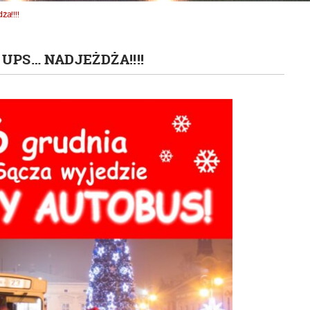
a!!!!
UPS… NADJEŻDŻA!!!!