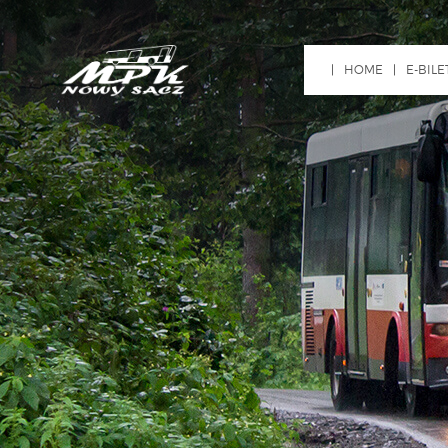
HOME
E-BILE
ZŁÓ
WNI