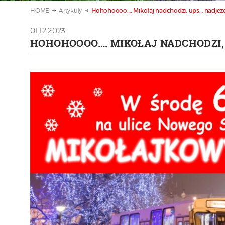
HOME
Artykuły
Hohohoooo…. Mikołaj nadchodzi, ups… nadjeżdż
01.12.2023
HOHOHOOOO…. MIKOŁAJ NADCHODZI, 