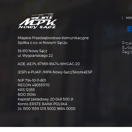
HO
Miejskie Przedsiębiorstwo Komunikacyjne
Spółka z o.o. w Nowym Sączu
Proje
Euro
33-310 Nowy Sącz
Regi
ul. Wyspiańskiego 22
ADE: AE:PL-67369-93474-WHGAC-20
(ESP) e-PUAP: /MPK-Nowy-Sacz/SkrytkaESP
NIP 734-10-11-801
REGON 490551170
KRS 12355
BDO 31034
Kapitał zakładowy: 20 049 500 zł
Konto: ERSTE BANK POLSKA
24 1500 1559 1215 5002 9654 0000