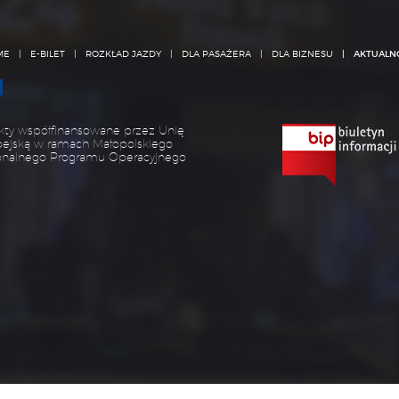
ME
E-BILET
ROZKŁAD JAZDY
DLA PASAŻERA
DLA BIZNESU
AKTUALN
kty współfinansowane przez Unię
pejską w ramach Małopolskiego
onalnego Programu Operacyjnego