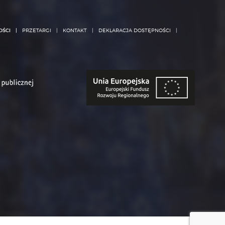
6)
Posiada Pani/Pan prawo dostępu do treści swoich
danych oraz prawo ich sprostowania, usunięcia,
ograniczenia przetwarzania, prawo do przenoszenia
danych, prawo wniesienia sprzeciwu, prawo do
cofnięcia zgody w dowolnym momencie bez
OŚCI
PRZETARGI
KONTAKT
DEKLARACJA DOSTĘPNOŚCI
wpływu na zgodność z prawem przetwarzani,
którego dokonano na podstawie zgody przed jej
cofnięciem.
7)
Przetwarzanie danych osobowych odbywa się na
podstawie zgody co oznacza iż dane przetwarzane
są do jej wycofania.
8)
ma Pan/Pani prawo wniesienia skargi do GIODO
gdy uzna Pani/Pan, iż przetwarzanie danych
osobowych Pani/Pana dotyczących narusza
przepisy ogólnego rozporządzenia o ochronie
danych osobowych z dnia 27 kwietnia 2016 r.;