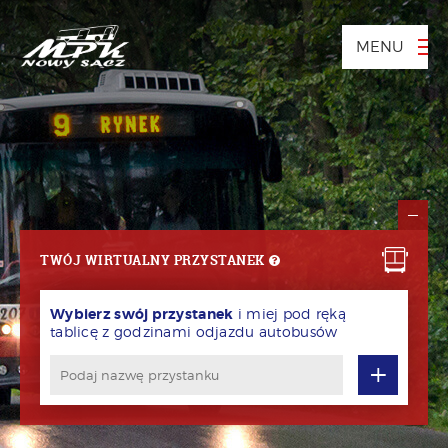
MENU
TWÓJ WIRTUALNY PRZYSTANEK
Wybierz swój przystanek
i miej pod ręką
tablicę z godzinami odjazdu autobusów
+