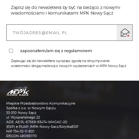
Zapisz się do newslettera by być na bieżąco z nowymi
wiadomościami i komunikatami MPK Nowy Sącz
zapoznałem/am się z regulaminem
Zapisując się do newslettera wyrażasz zgodę na otrzymywanie
wiadomości drogą mailową o nowych wydarzeniach w MPK Nowy Sącz
1)
Administratorem Pani/Pana danych osobowych jest MPK
Sp. z o.o. w Nowym Sączu z siedzibą przy ul.
Wyspiańskiego 22, w Nowym Sączu 33-310, tel.: 18 473-68-
00, adres email: sekretariat@mpk.nowysacz.pl
2)
Inspektorem ochrony danych w MPK Sp. z o.o. w Nowym
Sączu jest Pani mgr Katarzyna Janisz, kontakt możliwy
Miejskie Przedsiębiorstwo Komunikacyjne
jest pod numerem tel. nr. 18 473-68-93 lub adresem email:
iod@mpk.nowysacz.pl
Spółka z o.o. w Nowym Sączu
33-310 Nowy Sącz
3)
Przetwarzanie Pani/Pana danych osobowych będzie się
ul. Wyspiańskiego 22
odbywać na podstawie art.6 RODO i w celu
ADE: AE:PL-67369-93474-WHGAC-20
marketingowym. W przypadku kierowania do
(ESP) e-PUAP: /MPK-Nowy-Sacz/SkrytkaESP
Administratora korespondencji e-mailowej, dane
osobowe zawarte w tej korespondencji są przetwarzane
NIP 734-10-11-801
wyłącznie w celu komunikacji i załatwienia sprawy, której
REGON 490551170